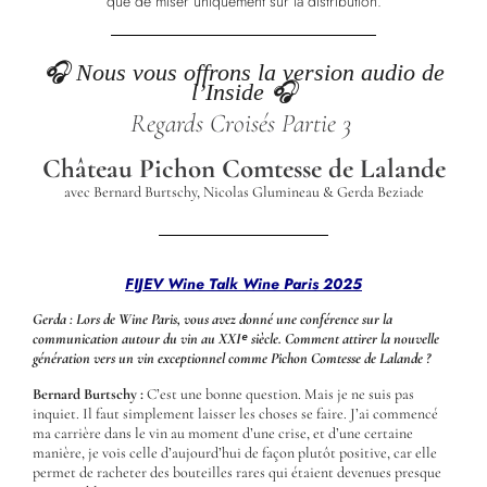
que de miser uniquement sur la distribution.
🎧 Nous vous offrons la version audio de
l’Inside
🎧
Regards Croisés Partie 3
Château Pichon Comtesse de Lalande
avec Bernard Burtschy, Nicolas Glumineau & Gerda Beziade
FIJEV Wine Talk Wine Paris 2025
Gerda : Lors de Wine Paris, vous avez donné une conférence sur la
communication autour du vin au XXIᵉ siècle. Comment attirer la nouvelle
génération vers un vin exceptionnel comme Pichon Comtesse de Lalande ?
Bernard Burtschy :
C’est une bonne question. Mais je ne suis pas
inquiet. Il faut simplement laisser les choses se faire. J’ai commencé
ma carrière dans le vin au moment d’une crise, et d’une certaine
manière, je vois celle d’aujourd’hui de façon plutôt positive, car elle
permet de racheter des bouteilles rares qui étaient devenues presque