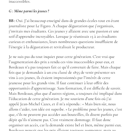
inaccessibles.
G : Même parmi les jeunes ?
BB :
Oui. J’ai beaucoup enseigné dans de grandes écoles tout en étant
journaliste pour Le Figaro. À chaque dégustation que j’organisais,
j’invitais mes étudiants. Ces jeunes y allaient avec une passion et une
soif d’apprendre incroyables. Lorsque je réunissais 15 à 20 étudiants
curieux et enthousiastes, leurs nombreuses questions insufflaient de
l’énergie à la dégustation et revitalisait le producteur.
Je ne suis pas du tout inquiet pour cette génération. C’est vrai que
l’augmentation des prix a rendu ces vins inaccessibles pour eux, et
Bordeaux n’a pas toujours fait ce qu’il convenait de faire. Mais chaque
fois que je demandais à un cru classé de 1855 de venir présenter ses
vins à ces jeunes, ils étaient impressionnés par l’intérêt de cette
jeunesse pour les grands vins. Il faut continuer à leur offrir des
opportunités d’apprentissage. Sans formation, il est difficile de savoir.
Mais Bordeaux, plus que d’autres régions, a toujours été impliqué dans
l’éducation de cette génération. Je me souviens d’une fois où j’ai
appelé Jean-Michel Cazes, et il m’a répondu : « Mais bien sûr, nous
allons t’aider, ton idée est superbe. » Le problème pour les jeunes, c’est
que, s’ils ne peuvent pas accéder aux bouteilles, ils disent parfois par
dépit qu’ils n’aiment pas. C’est vraiment dommage. Il faut donc
organiser un accès, car la demande existe bel et bien, même parmi eux.
Bordeaux pensait que les prix allaient toujours augmenter, mais au