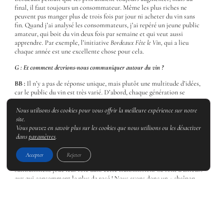
final, il faut toujours un consommateur. Même les plus riches ne
peuvent pas manger plus de trois fois par jour ni acheter du vin sans
fin. Quand j’ai analysé les consommateurs, j’ai repéré un jeune public
amateur, qui boit du vin deux fois par semaine et qui veut aussi
apprendre. Par exemple, l’initiative
Bordeaux Fête le Vin,
qui a lieu
chaque année est une excellente chose pour cela.
G : Et comment devrions-nous communiquer autour du vin ?
BB :
Il n’y a pas de réponse unique, mais plutôt une multitude d’idées,
car le public du vin est très varié. D’abord, chaque génération se
construit souvent en opposition à la précédente. Vous n’écoutez pas la
musique de vos grands-parents, donc il est normal que la jeune
Nous utilisons des cookies pour vous offrir la meilleure expérience sur notre
génération s’intéresse aux vins naturels ou au rosé. Elle a besoin de
site.
faire sa propre expérience. Mais il faut aussi lui transmettre l’héritage
Vous pouvez en savoir plus sur les cookies que nous utilisons ou les désactiver
des générations précédentes.
dans
paramètres
.
Pendant longtemps, cette transmission se faisait au sein de la famille.
Accepter
Rejeter
Mais aujourd’hui, les personnes âgées de 45 à 65 ans n’ont pas
suffisamment joué leur rôle dans cette transmission. Ce sont d’ailleurs
eux qui consomment le plus de rosé ! Nous avons donc un « chaînon
manquant ».
Je vais vous donner une anecdote : j’ai préparé un bœuf bourguignon
en grande quantité. Ma fille de 15 ans en a mangé le soir, puis le