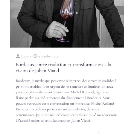
Luca
on
9 octobre 2025
Bordeaux, entre tradition et transformation – la
vision de Julien Viaud
Bordeaux, le mythe que personne n’enterre : des cuvées splendides à
prix imbattables. Il est urgent de les remettre en lumière. En 2022,
j’ai eu le plaisir de m’entretenir avec Michel Rolland, figure au
franc-parler assumé et moteur du changement à Bordeaux. Vous
pouvez retrouver cette conversation sur notre site: Michel Rolland
En 2020, il a cédé ses parts à ses anciens salariés, devenus
actionnaires. J’ai donc naturellement cette fois-ci posé mes questions
à l’associé majoritaire du laboratoire, Julien Viaud.