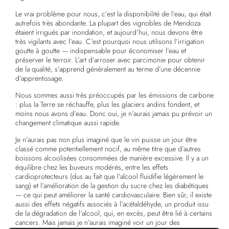
Le vrai problème pour nous, c’est la disponibilité de l’eau, qui était
autrefois très abondante. La plupart des vignobles de Mendoza
étaient irrigués par inondation, et aujourd’hui, nous devons être
très vigilants avec l’eau. C’est pourquoi nous utilisons l’irrigation
goutte à goutte — indispensable pour économiser l’eau et
préserver le terroir. L’art d’arroser avec parcimonie pour obtenir
de la qualité, s’apprend généralement au terme d’une décennie
d’apprentissage.
Nous sommes aussi très préoccupés par les émissions de carbone
: plus la Terre se réchauffe, plus les glaciers andins fondent, et
moins nous avons d’eau. Donc oui, je n’aurais jamais pu prévoir un
changement climatique aussi rapide.
Je n’aurais pas non plus imaginé que le vin puisse un jour être
classé comme potentiellement nocif, au même titre que d’autres
boissons alcoolisées consommées de manière excessive. Il y a un
équilibre chez les buveurs modérés, entre les effets
cardioprotecteurs (dus au fait que l’alcool fluidifie légèrement le
sang) et l’amélioration de la gestion du sucre chez les diabétiques
— ce qui peut améliorer la santé cardiovasculaire. Bien sûr, il existe
aussi des effets négatifs associés à l’acétaldéhyde, un produit issu
de la dégradation de l’alcool, qui, en excès, peut être lié à certains
cancers. Mais jamais je n’aurais imaginé voir un jour des